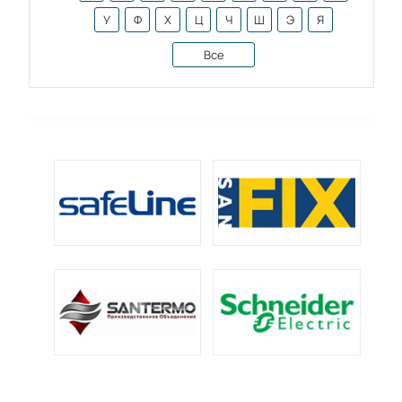
У
Ф
Х
Ц
Ч
Ш
Э
Я
Все