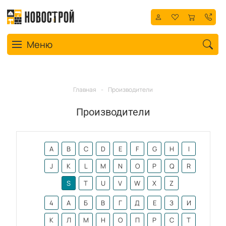
Toggle navigation
Меню
Главная
-
Производители
Производители
A
B
C
D
E
F
G
H
I
J
K
L
M
N
O
P
Q
R
S
T
U
V
W
X
Z
4
А
Б
В
Г
Д
Е
З
И
К
Л
М
Н
О
П
Р
С
Т