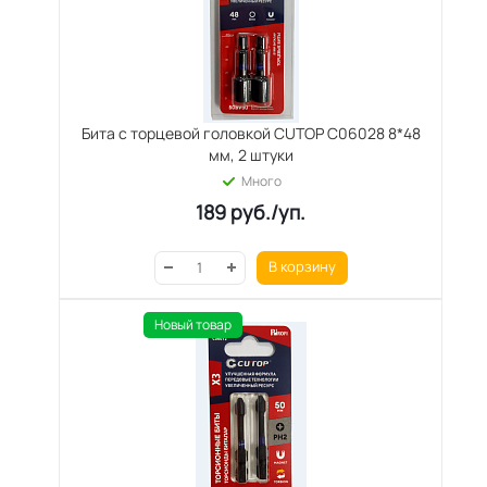
Бита с торцевой головкой CUTOP C06028 8*48
мм, 2 штуки
Много
189
руб.
/уп.
В корзину
Новый товар