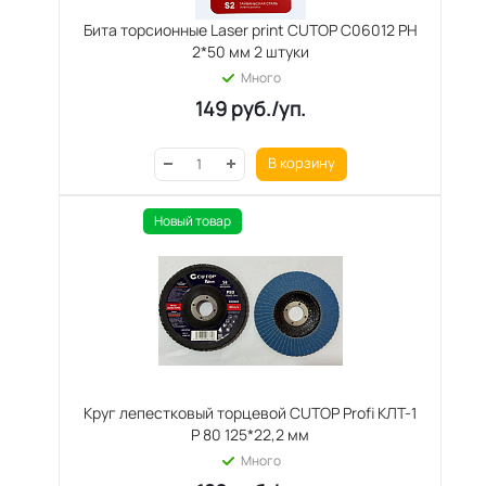
Бита торсионные Laser print CUTOP C06012 PH
2*50 мм 2 штуки
Много
149
руб.
/уп.
В корзину
Новый товар
Круг лепестковый торцевой CUTOP Profi КЛТ-1
Р 80 125*22,2 мм
Много