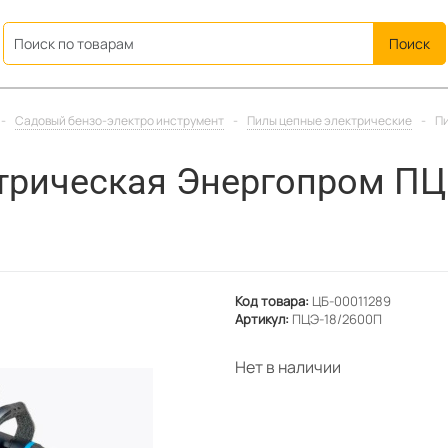
ation
-
Садовый бензо-электро инструмент
-
Пилы цепные электрические
-
Пи
трическая Энергопром ПЦ
Код товара:
ЦБ-00011289
Артикул:
ПЦЭ-18/2600П
Нет в наличии