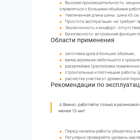
Высокая производительность: мощнос
справляться с большими объёмами работ
Увеличенная длина шины: шина 45 см
Простота эксплуатации: не требует п
Экологичность и комфорт: отсутствие
Безопасность: встроенная функция пл
Области применения
заготовка дров в больших объёмах;
валка деревьев небольшого и средне
раскряжёвка (распиловка поваленных 
строительные и плотницкие работы (ра
расчистка участка от древесной поро
Рекомендации по эксплуата
⚠️ Важно: работайте только в резиновой
менее 1,5 мм².
Перед началом работы убедитесь в и
Регулярно проверяйте уровень масла 