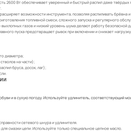
ть 2600 Вт обеспечивает уверенный и быстрый распил даже твёрдых 
.
 расширяет возможности инструмента, позволяя распиливать брёвна и 
риготовления топливной смеси, сложного запуска и регулярного обслуж
 выхлопных газов и низкий уровень шума делают работу безопасной д
авного пуска предотвращает рывок при включении и снижает нагрузку
го диаметра;
стволов на части);
спил бруса, досок, лаг);
сли.
ции
 обуви и в сухую погоду. Используйте удлинитель, соответствующий м
справности сетевого шнура и удлинителя.
для смазки цепи. Используйте только специальное цепное масло.