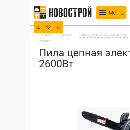
Toggle navig
Меню
Главная
-
Каталог
-
Товары для дома, дачи и сада
2600Вт
Пила цепная элек
2600Вт