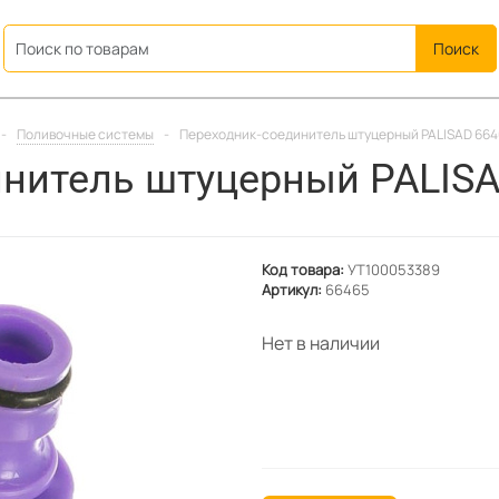
ation
-
Поливочные системы
-
Переходник-соединитель штуцерный PALISAD 664
нитель штуцерный PALISA
Код товара:
УТ100053389
Артикул:
66465
Нет в наличии