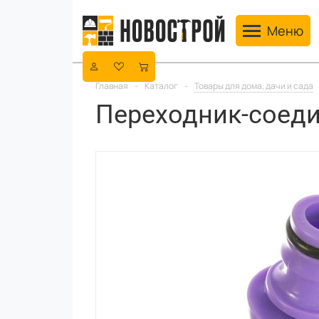
Toggle navig
Меню
Главная
-
Каталог
-
Товары для дома, дачи и сада
Переходник-соеди