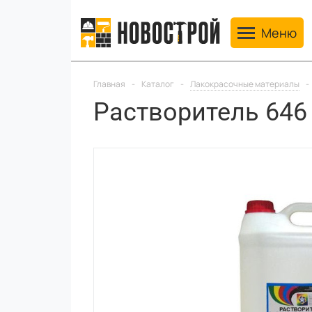
Toggle navig
Меню
Главная
-
Каталог
-
Лакокрасочные материалы
-
Растворитель 646