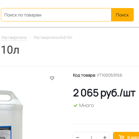
ation
Растворители
-
Растворитель 646 10л
 10л
Код товара:
УТ100059156
2 065
руб.
/шт
Много
В кор