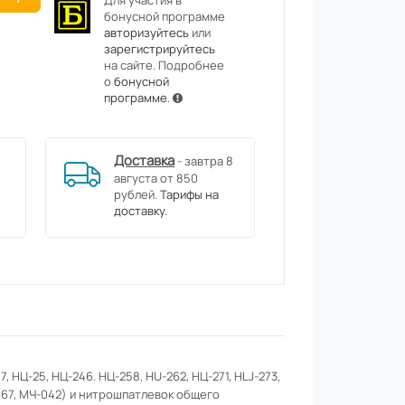
Для участия в
бонусной программе
авторизуйтесь
или
зарегистрируйтесь
на сайте. Подробнее
о
бонусной
программе
.
Доставка
- завтра 8
августа от 850
рублей.
Тарифы на
доставку.
, НЦ-25, НЦ-246. НЦ-258, HU-262, НЦ-271, HLJ-273,
С-067, МЧ-042) и нитрошпатлевок общего