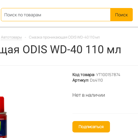
ation
Автотовары
-
Смазка проникающая ODIS WD-40 110 мл
щая ODIS WD-40 110 мл
Код товара:
УТ100157874
Артикул:
Ds4110
Нет в наличии
Подписаться