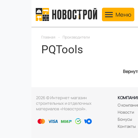
Toggle navig
Меню
Главная
-
Производители
PQTools
Вернут
2026 © Интернет-магазин
КОМПАНИ
строительных и отделочных
О компани
материалов «Новострой».
Новости
Бонусы
Контакты