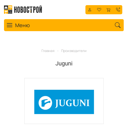
Toggle navigation
Меню
Главная
-
Производители
Juguni