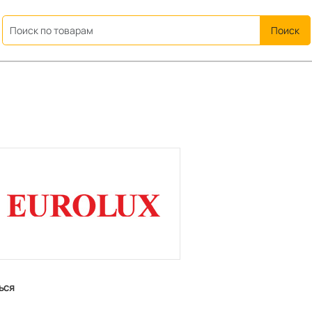
ation
ься