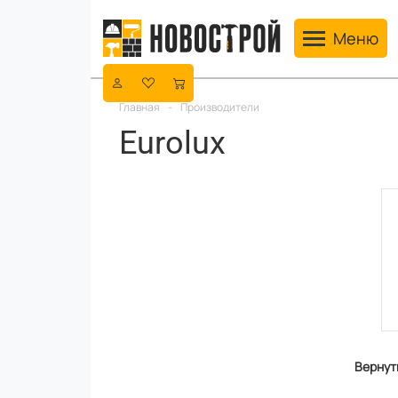
Toggle navig
Меню
Главная
-
Производители
Eurolux
Вернут