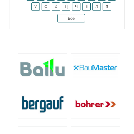
У
Ф
Х
Ц
Ч
Ш
Э
Я
Все