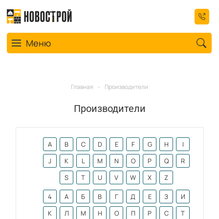
Toggle navigation
Меню
Главная
-
Производители
Производители
A
B
C
D
E
F
G
H
I
J
K
L
M
N
O
P
Q
R
S
T
U
V
W
X
Z
4
А
Б
В
Г
Д
Е
З
И
К
Л
М
Н
О
П
Р
С
Т