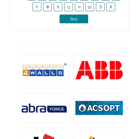
У
Ф
Х
Ц
Ч
Ш
Э
Я
Все