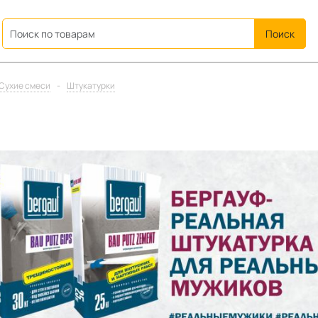
ation
Сухие смеси
-
Штукатурки