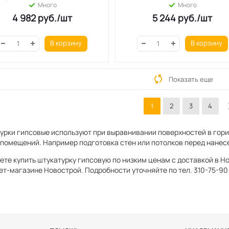
Много
Много
4 982
руб.
/шт
5 244
руб.
/шт
В корзину
В корзину
Показать еще
1
2
3
4
урки гипсовые используют при выравнивании поверхностей в гори
 помещений. Например подготовка стен или потолков перед нанес
ете купить штукатурку гипсовую по низким ценам с доставкой в Н
ет-магазине Новострой. Подробности уточняйте по тел. 310-75-90 