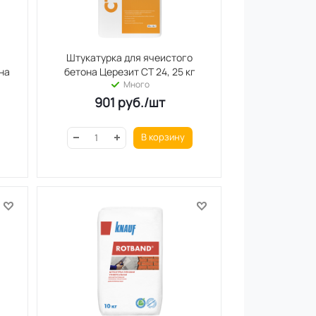
я
Штукатурка для ячеистого
на
бетона Церезит СТ 24, 25 кг
Много
901
руб.
/шт
В корзину