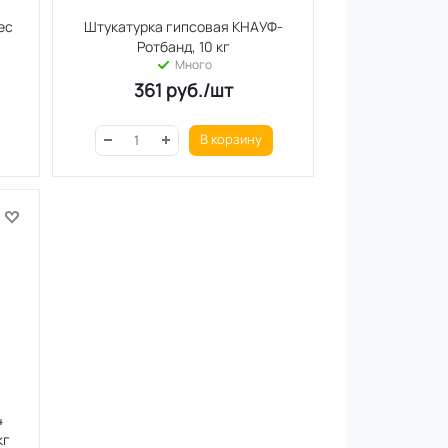
ес
Штукатурка гипсовая КНАУФ-
Ротбанд, 10 кг
Много
361
руб.
/шт
В корзину
4
кг