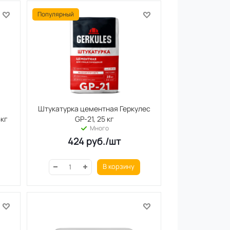
Популярный
Штукатурка цементная Геркулес
5кг
GP-21, 25 кг
Много
424
руб.
/шт
В корзину