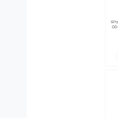
Шту
GD-