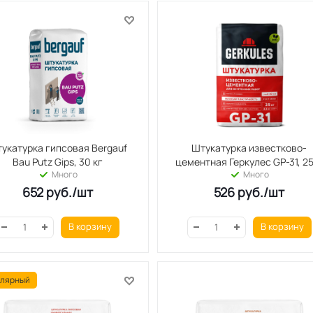
укатурка гипсовая Bergauf
Штукатурка известково-
Bau Putz Gips, 30 кг
цементная Геркулес GP-31, 2
Много
Много
652
руб.
/шт
526
руб.
/шт
В корзину
В корзину
лярный