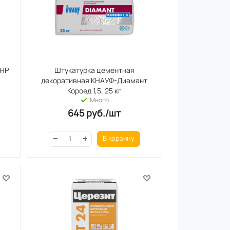
-НР
Штукатурка цементная
декоративная КНАУФ-Диамант
Короед 1,5, 25 кг
Много
645
руб.
/шт
В корзину