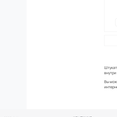
Штукат
внутри
Вы мож
интерн