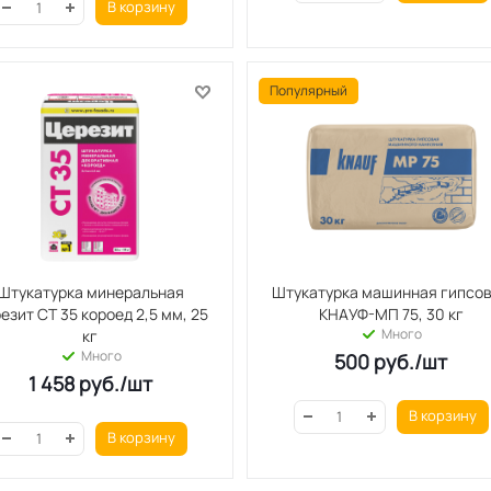
В корзину
Популярный
Штукатурка минеральная
Штукатурка машинная гипсо
езит СТ 35 короед 2,5 мм, 25
КНАУФ-МП 75, 30 кг
Много
кг
Много
500
руб.
/шт
1 458
руб.
/шт
В корзину
В корзину