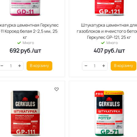
катурка цементная Геркулес
Штукатурка цементная дл
11 Короед белая 2-2,5 мм, 25
газоблоков и ячеистого бето
кг
Геркулес GP-121, 25 кг
Много
Много
692
руб.
/шт
407
руб.
/шт
В корзину
В корзину