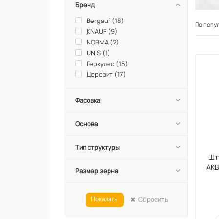
Бренд
Bergauf (
18
)
По попу
KNAUF (
9
)
NORMA (
2
)
UNIS (
1
)
Геркулес (
15
)
Церезит (
17
)
Фасовка
Основа
Тип структуры
Шт
АКВ
Размер зерна
Сбросить
Показать