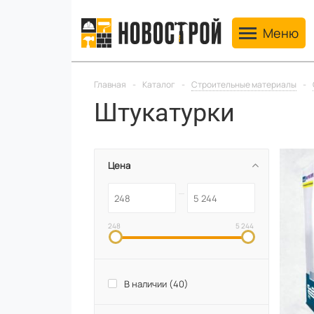
Toggle navig
Меню
Главная
-
Каталог
-
Строительные материалы
-
Штукатурки
Цена
248
5 244
В наличии (
40
)