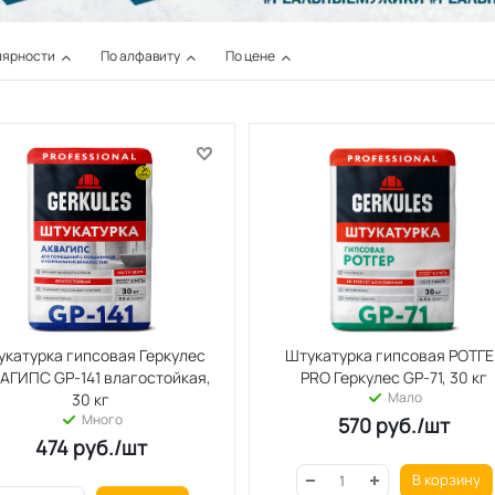
лярности
По алфавиту
По цене
укатурка гипсовая Геркулес
Штукатурка гипсовая РОТГЕ
АГИПС GP-141 влагостойкая,
PRO Геркулес GP-71, 30 кг
Мало
30 кг
Много
570
руб.
/шт
474
руб.
/шт
В корзину