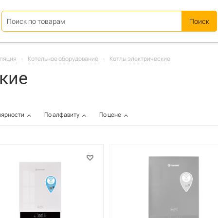
ation
иляция
-
Котельное оборудование
-
Котлы электрические
кие
лярности
По алфавиту
По цене