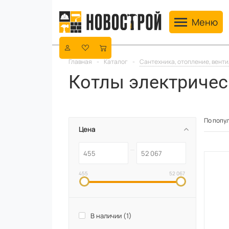
Toggle navig
Меню
Главная
-
Каталог
-
Сантехника, отопление, вент
Котлы электричес
По попу
Цена
455
52 067
В наличии (
1
)