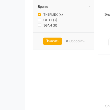
Бренд
Эле
THERMEX (
4
)
СТЭН (
3
)
ЭВАН (
8
)
Сбросить
Показать
Эл