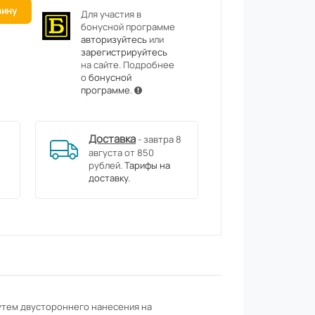
зину
Для участия в
бонусной программе
авторизуйтесь
или
зарегистрируйтесь
на сайте. Подробнее
о
бонусной
программе
.
Доставка
- завтра 8
августа от 850
рублей.
Тарифы на
доставку.
утем двустороннего нанесения на