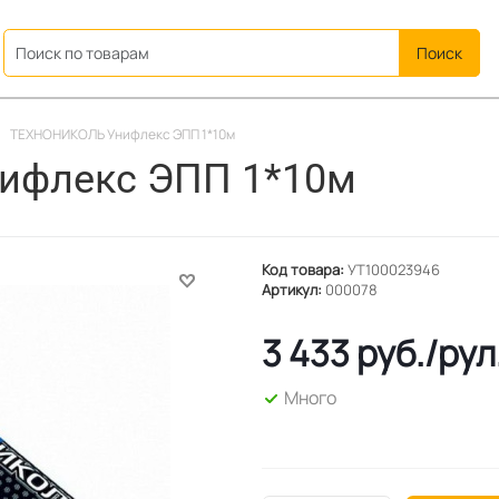
ation
ТЕХНОНИКОЛЬ Унифлекс ЭПП 1*10м
ифлекс ЭПП 1*10м
Код товара:
УТ100023946
Артикул:
000078
3 433
руб.
/рул
Много